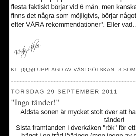
flesta faktiskt börjar vid 6 mån, men kansk
finns det några som möjligtvis, börjar något
efter VÅRA rekommendationer". Eller vad..
KL.
09:59
UPPLAGD AV
VÄSTGÖTSKAN
3 SOM
TORSDAG 29 SEPTEMBER 2011
"Inga tänder!"
Äldsta sonen är mycket stolt över att han
tänder!
Sista framtanden i överkäken "rök" för ett
hängt i en tråd lääänge (men ingen av o