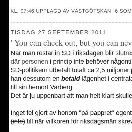
KL.
07:46
UPPLAGD AV
VÄSTGÖTSKAN
6 SOM
TISDAG 27 SEPTEMBER 2011
"You can check out, but you can neve
När man röstar in SD i riksdagen blir
slutre
där
personen
i princip inte behöver någontin
SD-politikern utbetalt totalt ca 2,5 miljoner 
han dessutom en
betald
lägenhet i central
till sin hemort Varberg.
Det är ju uppenbart att m
an helt klart skulle 
Inget fel gjort av honom "
på pappret" egent
(inte)
till när villkoren för riksdagsmän skr