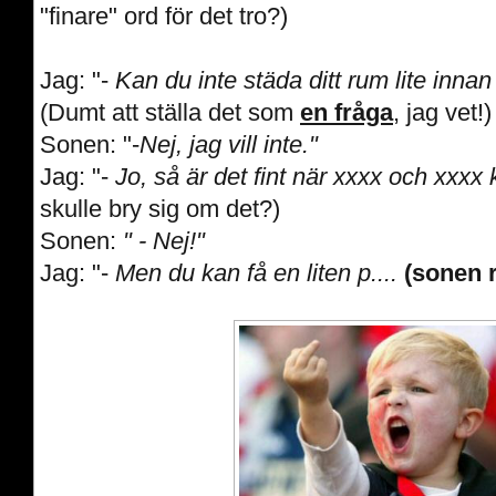
"finare" ord för det tro?)
Jag: "-
Kan du inte städa ditt rum lite innan
(Dumt att ställa det som
en fråga
, jag vet!)
Sonen: "-
Nej, jag vill inte."
Jag: "-
Jo, så är det fint när xxxx och xxx
skulle bry sig om det?)
Sonen:
" - Nej!"
Jag: "-
Men du kan få en liten p....
(sonen 