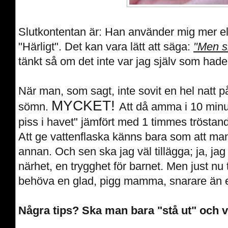
Slutkontentan är: Han använder mig mer e
"Härligt". Det kan vara lätt att säga:
"Men sl
tänkt så om det inte var jag själv som hade
När man, som sagt, inte sovit en hel natt p
MYCKET!
sömn.
Att då amma i 10 min
piss i havet" jämfört med 1 timmes tröstand
Att ge vattenflaska känns bara som att ma
annan. Och sen ska jag väl tillägga; ja, ja
närhet, en trygghet för barnet. Men just nu t
behöva en glad, pigg mamma, snarare än en 
Några tips? Ska man bara "stå ut" och vä