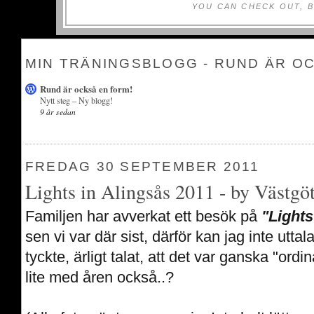
YOU CAN CHECK OUT, B
MIN TRÄNINGSBLOGG - RUND ÄR O
Rund är också en form!
Nytt steg – Ny blogg!
9 år sedan
FREDAG 30 SEPTEMBER 2011
Lights in Alingsås 2011 - by Västgö
Familjen har avverkat ett besök på
"Lights
sen vi var där sist, därför kan jag inte utta
tyckte, ärligt talat, att det var ganska "or
lite med åren också..?